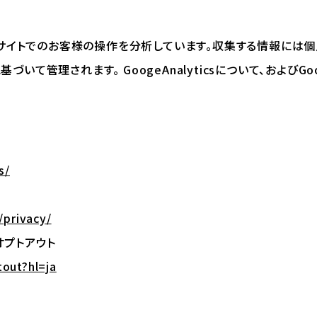
を用いてWebサイトでのお客様の操作を分析しています。収集する情報
づいて管理されます。 GoogeAnalyticsについて、および
s/
/privacy/
るオプトアウト
tout?hl=ja