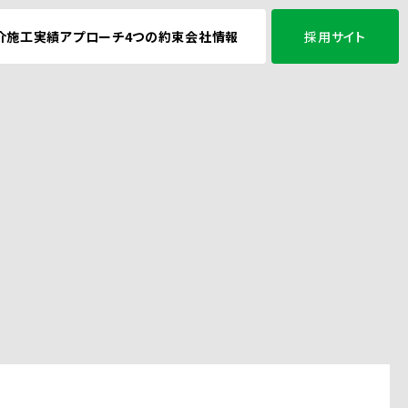
介
施工実績
アプローチ
4つの約束
会社情報
採用サイト